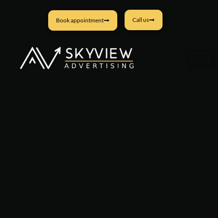
Call us
Book appointment