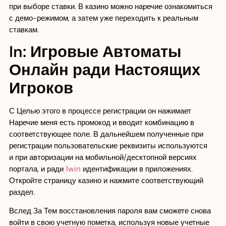
при выборе ставки. В казино можно наречие ознакомиться
с демо-режимом, а затем уже переходить к реальным
ставкам.
In: Игровые Автоматы
Онлайн ради Настоящих
Игроков
С Целью этого в процессе регистрации он нажимает
Наречие меня есть промокод и вводит комбинацию в
соответствующее поле. В дальнейшем полученные при
регистрации пользовательские реквизиты используются
и при авторизации на мобильной/десктопной версиях
портала, и ради
1win
идентификации в приложениях.
Откройте страницу казино и нажмите соответствующий
раздел.
Вслед За Тем восстановления пароля вам сможете снова
войти в свою учетную пометка, используя новые учетные