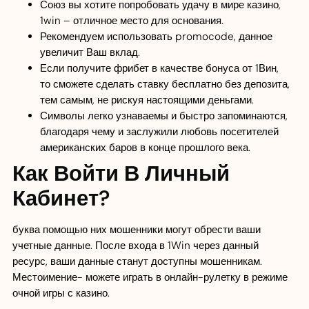
Союз вы хотите попробовать удачу в мире казино,
1win – отличное место для основания.
Рекомендуем использовать promocode, данное
увеличит Ваш вклад.
Если получите фрибет в качестве бонуса от 1Вин,
то сможете сделать ставку бесплатно без депозита,
тем самым, не рискуя настоящими деньгами.
Символы легко узнаваемы и быстро запоминаются,
благодаря чему и заслужили любовь посетителей
американских баров в конце прошлого века.
Как Войти В Личный
Кабинет?
буква помощью них мошенники могут обрести ваши
учетные данные. После входа в 1Win через данный
ресурс, ваши данные станут доступны мошенникам.
Местоимение- можете играть в онлайн-рулетку в режиме
очной игры с казино.