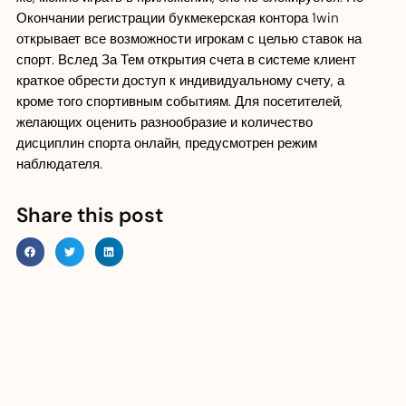
Окончании регистрации букмекерская контора 1win
открывает все возможности игрокам с целью ставок на
спорт. Вслед За Тем открытия счета в системе клиент
краткое обрести доступ к индивидуальному счету, а
кроме того спортивным событиям. Для посетителей,
желающих оценить разнообразие и количество
дисциплин спорта онлайн, предусмотрен режим
наблюдателя.
Share this post