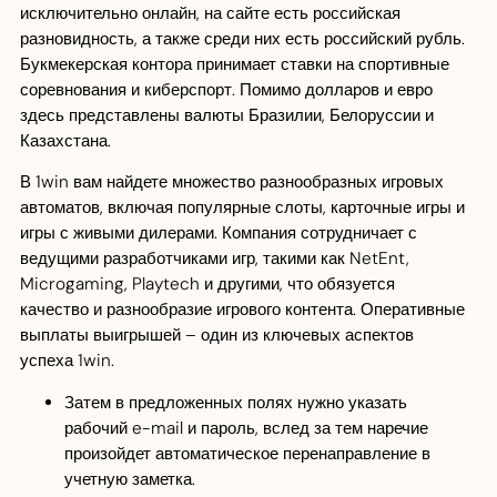
исключительно онлайн, на сайте есть российская
разновидность, а также среди них есть российский рубль.
Букмекерская контора принимает ставки на спортивные
соревнования и киберспорт. Помимо долларов и евро
здесь представлены валюты Бразилии, Белоруссии и
Казахстана.
В 1win вам найдете множество разнообразных игровых
автоматов, включая популярные слоты, карточные игры и
игры с живыми дилерами. Компания сотрудничает с
ведущими разработчиками игр, такими как NetEnt,
Microgaming, Playtech и другими, что обязуется
качество и разнообразие игрового контента. Оперативные
выплаты выигрышей – один из ключевых аспектов
успеха 1win.
Затем в предложенных полях нужно указать
рабочий e-mail и пароль, вслед за тем наречие
произойдет автоматическое перенаправление в
учетную заметка.