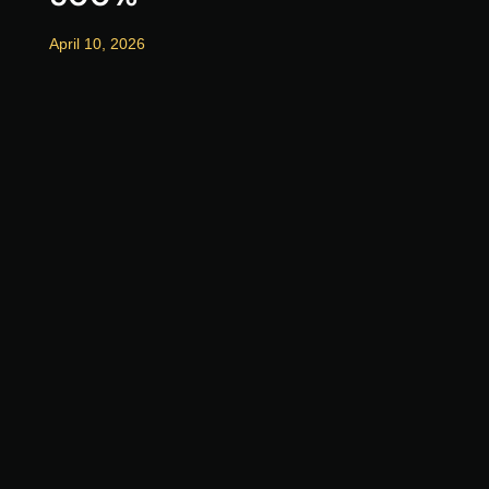
April 10, 2026