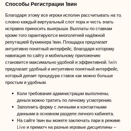
Способы Регистрации 1вин
Благодаря этому все игроки исполин рассчитывать на то,
словно каждый виртуальный слот пора и честь знать
исправно приносить выигрыши. Выплаты по ставкам
кроме того гарантируются многолетней надёжной
репутацией букмекера 1вин. Площадка предлагает
интуитивно понятный интерфейс, благодаря которому
навигация по сайту и мобильному приложению
становится максимально удобной и эффективной. 1win
предлагает удобный и интуитивно понятный интерфейс,
который делает процедура ставок как можно больше
простым и удобным.
Коли требования администрации выполнены,
деньги можно тратить по личному усмотрению.
Заполнить форму с личными и контактными
данными в основном разделе личного кабинета.
На сайте 1вин вы можете заключать пари в режиме
Live и прематч на разные игровые дисциплины –