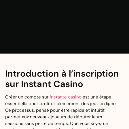
Introduction à l’inscription
sur Instant Casino
Créer un compte sur
instante casino
est une étape
essentielle pour profiter pleinement des jeux en ligne.
Ce processus, pensé pour être rapide et intuitif,
permet aux nouveaux joueurs de débuter leurs
sessions sans perte de temps. Que vous soyez un