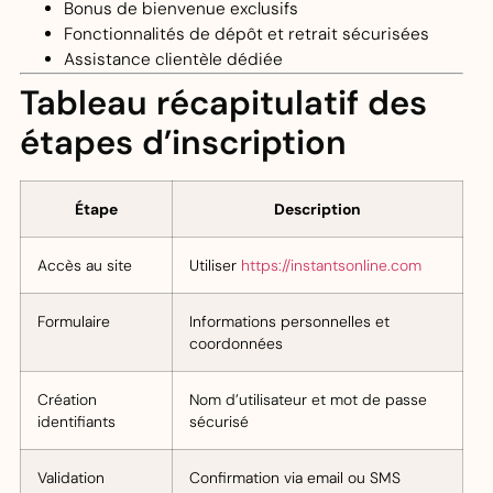
Bonus de bienvenue exclusifs
Fonctionnalités de dépôt et retrait sécurisées
Assistance clientèle dédiée
Tableau récapitulatif des
étapes d’inscription
Étape
Description
Accès au site
Utiliser
https://instantsonline.com
Formulaire
Informations personnelles et
coordonnées
Création
Nom d’utilisateur et mot de passe
identifiants
sécurisé
Validation
Confirmation via email ou SMS