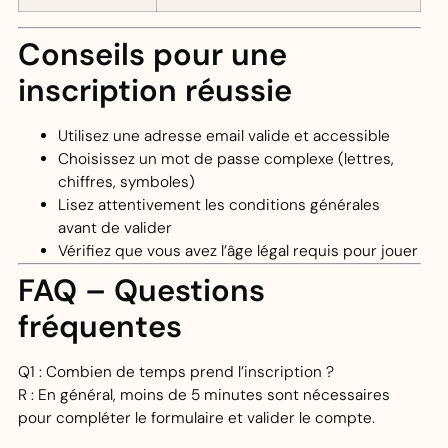
Conseils pour une
inscription réussie
Utilisez une adresse email valide et accessible
Choisissez un mot de passe complexe (lettres,
chiffres, symboles)
Lisez attentivement les conditions générales
avant de valider
Vérifiez que vous avez l’âge légal requis pour jouer
FAQ – Questions
fréquentes
Q1 : Combien de temps prend l’inscription ?
R : En général, moins de 5 minutes sont nécessaires
pour compléter le formulaire et valider le compte.