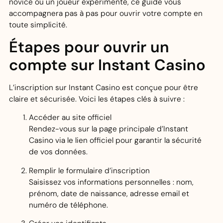
novice ou un joueur expérimenté, ce guide vous
accompagnera pas à pas pour ouvrir votre compte en
toute simplicité.
Étapes pour ouvrir un
compte sur Instant Casino
L’inscription sur Instant Casino est conçue pour être
claire et sécurisée. Voici les étapes clés à suivre :
Accéder au site officiel
Rendez-vous sur la page principale d’Instant
Casino via le lien officiel pour garantir la sécurité
de vos données.
Remplir le formulaire d’inscription
Saisissez vos informations personnelles : nom,
prénom, date de naissance, adresse email et
numéro de téléphone.