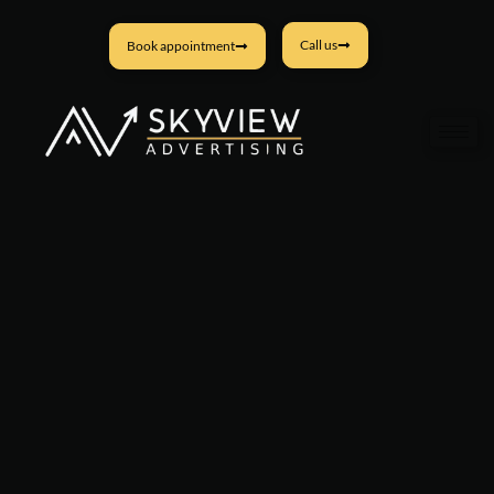
Call us
Book appointment