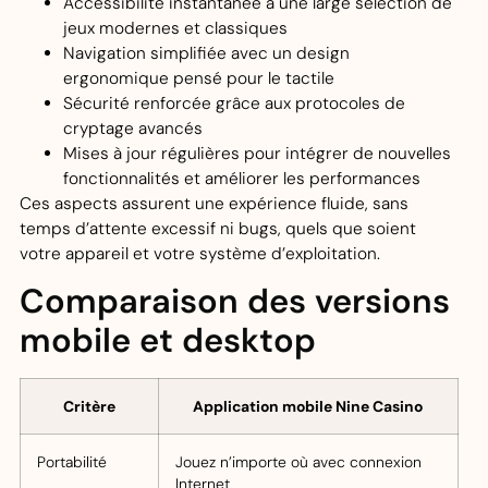
Accessibilité instantanée à une large sélection de
jeux modernes et classiques
Navigation simplifiée avec un design
ergonomique pensé pour le tactile
Sécurité renforcée grâce aux protocoles de
cryptage avancés
Mises à jour régulières pour intégrer de nouvelles
fonctionnalités et améliorer les performances
Ces aspects assurent une expérience fluide, sans
temps d’attente excessif ni bugs, quels que soient
votre appareil et votre système d’exploitation.
Comparaison des versions
mobile et desktop
Critère
Application mobile Nine Casino
Portabilité
Jouez n’importe où avec connexion
Internet