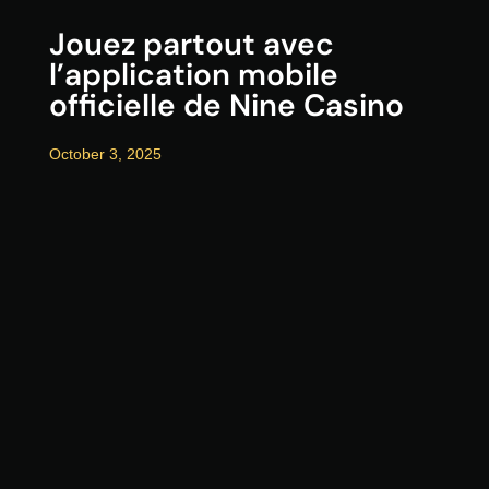
Jouez partout avec
l’application mobile
officielle de Nine Casino
October 3, 2025