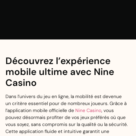
Découvrez l’expérience
mobile ultime avec Nine
Casino
Dans l’univers du jeu en ligne, la mobilité est devenue
un critère essentiel pour de nombreux joueurs. Grâce à
l’application mobile officielle de
Nine Casino
, vous
pouvez désormais profiter de vos jeux préférés où que
vous soyez, sans compromis sur la qualité ou la sécurité.
Cette application fluide et intuitive garantit une