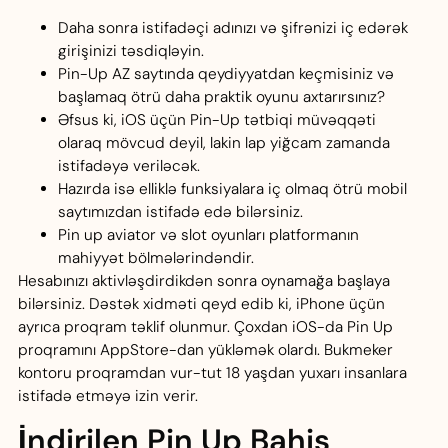
Daha sonra istifadəçi adınızı və şifrənizi iç edərək
girişinizi təsdiqləyin.
Pin-Up AZ saytında qeydiyyatdan keçmisiniz və
başlamaq ötrü daha praktik oyunu axtarırsınız?
Əfsus ki, iOS üçün Pin-Up tətbiqi müvəqqəti
olaraq mövcud deyil, lakin lap yiğcam zamanda
istifadəyə veriləcək.
Hazırda isə elliklə funksiyalara iç olmaq ötrü mobil
saytımızdan istifadə edə bilərsiniz.
Pin up aviator və slot oyunları platformanın
mahiyyət bölmələrindəndir.
Hesabınızı aktivləşdirdikdən sonra oynamağa başlaya
bilərsiniz. Dəstək xidməti qeyd edib ki, iPhone üçün
ayrıca proqram təklif olunmur. Çoxdan iOS-da Pin Up
proqramını AppStore-dan yükləmək olardı. Bukmeker
kontoru proqramdan vur-tut 18 yaşdan yuxarı insanlara
istifadə etməyə izin verir.
İndirilen Pin Up Bahis