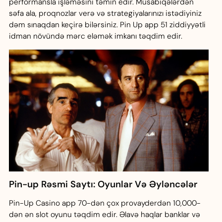
performansla işləməsini təmin edir. Müsabiqələrdən
səfa ala, proqnozlar verə və strategiyalarınızı istədiyiniz
dəm sınaqdan keçirə bilərsiniz. Pin Up app 51 ziddiyyətli
idman növündə mərc eləmək imkanı təqdim edir.
Pin-up Rəsmi Saytı: Oyunlar Və Əyləncələr
Pin-Up Casino app 70-dən çox provayderdən 10,000-
dən ən slot oyunu təqdim edir. Əlavə haqlar banklar və