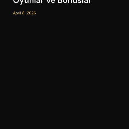
Oyunlar Ve Bonuslar
April 8, 2026